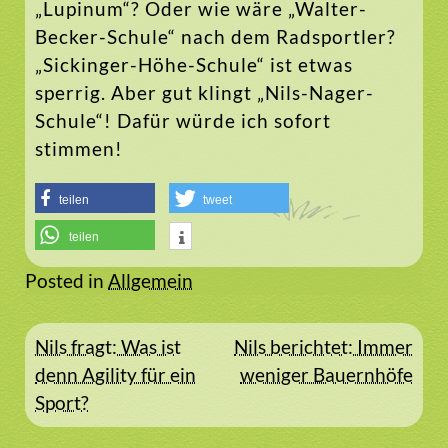
„Lupinum“? Oder wie wäre „Walter-
Becker-Schule“ nach dem Radsportler?
„Sickinger-Höhe-Schule“ ist etwas
sperrig. Aber gut klingt „Nils-Nager-
Schule“! Dafür würde ich sofort
stimmen!
teilen
tweet
teilen
Posted in
Allgemein
Beitragsnavigation
Nils fragt: Was ist
Nils berichtet: Immer
denn Agility für ein
weniger Bauernhöfe
Sport?