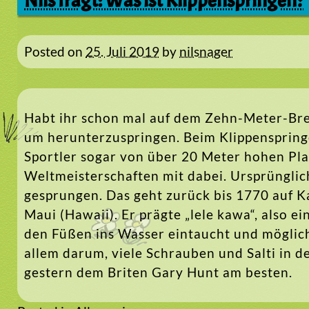
Nils fragt: Was ist Klippenspringen?
Posted on
25. Juli 2019
by
nilsnager
Habt ihr schon mal auf dem Zehn-Meter-Bret
um herunterzuspringen. Beim Klippenspringe
Sportler sogar von über 20 Meter hohen Plat
Weltmeisterschaften mit dabei. Ursprünglich
gesprungen. Das geht zurück bis 1770 auf K
Maui (Hawaii). Er prägte „lele kawa“, also 
den Füßen ins Wasser eintaucht und möglich
allem darum, viele Schrauben und Salti in 
gestern dem Briten Gary Hunt am besten.