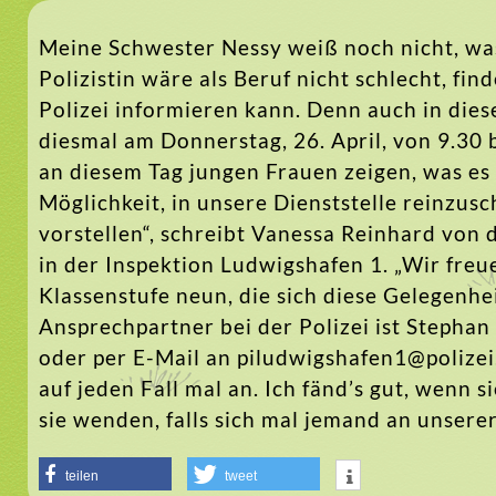
Meine Schwester Nessy weiß noch nicht, was
Polizistin wäre als Beruf nicht schlecht, find
Polizei informieren kann. Denn auch in diese
diesmal am Donnerstag, 26. April, von 9.30 
an diesem Tag jungen Frauen zeigen, was es h
Möglichkeit, in unsere Dienststelle reinzu
vorstellen“, schreibt Vanessa Reinhard von d
in der Inspektion Ludwigshafen 1. „Wir freu
Klassenstufe neun, die sich diese Gelegenhei
Ansprechpartner bei der Polizei ist Steph
oder per E-Mail an piludwigshafen1@polizei
auf jeden Fall mal an. Ich fänd’s gut, wenn
sie wenden, falls sich mal jemand an unsere
teilen
tweet