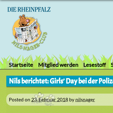
Skip
to
content
Startseite
Mitglied werden
Lesestoff
Nils berichtet: Girls’ Day bei der Poliz
Posted on
23. Februar 2018
by
nilsnager