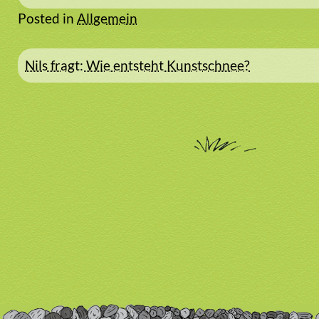
Posted in
Allgemein
Beitragsnavigation
Nils fragt: Wie entsteht Kunstschnee?