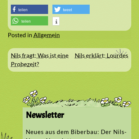
teilen
tweet
teilen
Posted in
Allgemein
Beitragsnavigation
Nils fragt: Was ist eine
Nils erklärt: Lourdes
Probezeit?
Newsletter
Neues aus dem Biberbau: Der Nils-