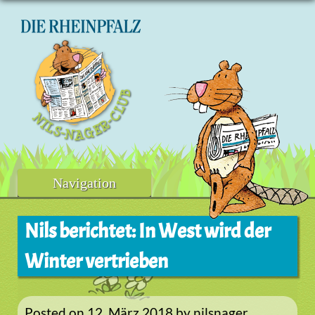
Skip
to
content
Navigation
Nils berichtet: In West wird der
Winter vertrieben
Posted on
12. März 2018
by
nilsnager