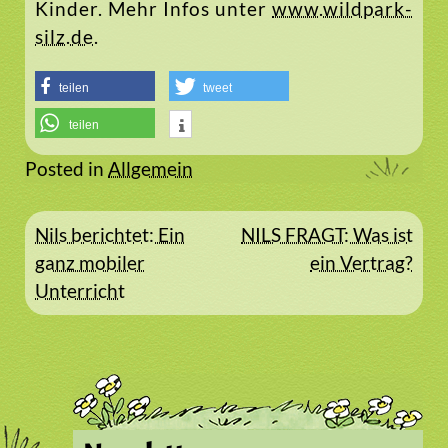
Kinder. Mehr Infos unter
www.wildpark-
silz.de
.
teilen
tweet
teilen
Posted in
Allgemein
Beitragsnavigation
Nils berichtet: Ein
NILS FRAGT: Was ist
ganz mobiler
ein Vertrag?
Unterricht