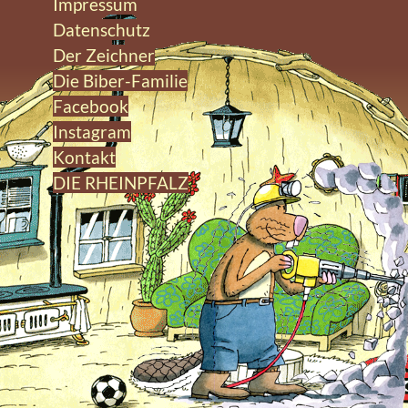
Impressum
Datenschutz
Der Zeichner
Die Biber-Familie
Facebook
Instagram
Kontakt
DIE RHEINPFALZ