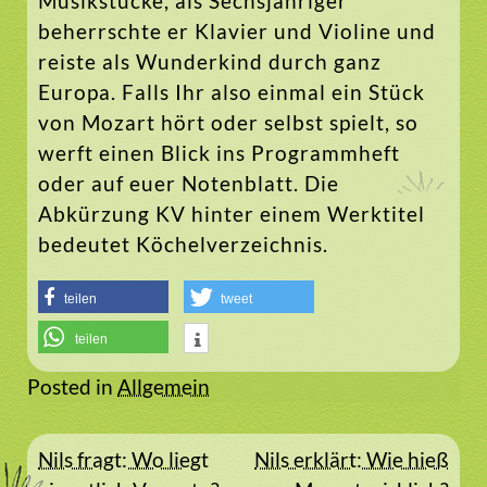
Musikstücke, als Sechsjähriger
beherrschte er Klavier und Violine und
reiste als Wunderkind durch ganz
Europa. Falls Ihr also einmal ein Stück
von Mozart hört oder selbst spielt, so
werft einen Blick ins Programmheft
oder auf euer Notenblatt. Die
Abkürzung KV hinter einem Werktitel
bedeutet Köchelverzeichnis.
teilen
tweet
teilen
Posted in
Allgemein
Beitragsnavigation
Nils fragt: Wo liegt
Nils erklärt: Wie hieß