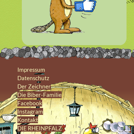
Impressum
Datenschutz
Der Zeichner
Die Biber-Familie
Facebook
Instagram
Kontakt
DIE RHEINPFALZ