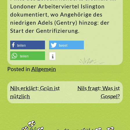
Londoner Arbeiterviertel Islington
dokumentiert, wo Angehörige des
niedrigen Adels (Gentry) hinzog: der
Start der Gentrifizierung.
teilen
tweet
teilen
Posted in
Allgemein
Beitragsnavigation
Nils erklärt: Grün ist
Nils fragt: Was ist
nützlich
Gospel?