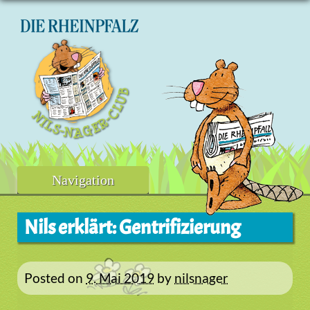
Skip
to
content
Navigation
Nils erklärt: Gentrifizierung
Posted on
9. Mai 2019
by
nilsnager