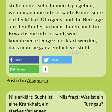
stellen oder selbst einen Tipp geben,
wenn man eine interessante Kinderseite
entdeckt hat. Übrigens sind die Beiträge
auf den Kindersuchmaschinen auch für
Erwachsene interessant, weil
komplizierte Dinge so erklärt werden,
dass man sie ganz einfach versteht.
teilen
tweet
teilen
Posted in
Allgemein
Beitragsnavigation
Nils erklärt: Sucht ist
Nils fragt: Was ist ein
eine Krankheit, ein
Turngau?
starkes Verlangen