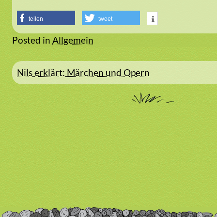
teilen
tweet
Posted in
Allgemein
Beitragsnavigation
Nils erklärt: Märchen und Opern