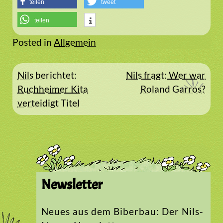
teilen
tweet
teilen
Posted in
Allgemein
Beitragsnavigation
Nils berichtet:
Nils fragt: Wer war
Ruchheimer Kita
Roland Garros?
verteidigt Titel
Newsletter
Neues aus dem Biberbau: Der Nils-