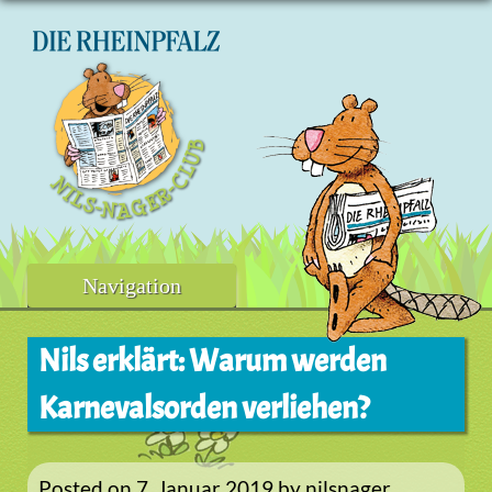
Skip
to
content
Navigation
Nils erklärt: Warum werden
Karnevalsorden verliehen?
Posted on
7. Januar 2019
by
nilsnager