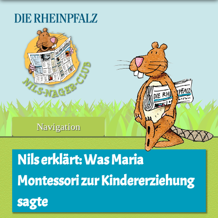
Skip
to
content
Navigation
Nils erklärt: Was Maria
Montessori zur Kindererziehung
sagte