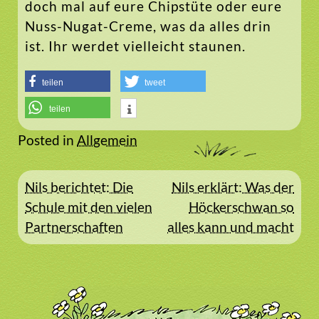
doch mal auf eure Chipstüte oder eure
Nuss-Nugat-Creme, was da alles drin
ist. Ihr werdet vielleicht staunen.
teilen
tweet
teilen
Posted in
Allgemein
Beitragsnavigation
Nils berichtet: Die
Nils erklärt: Was der
Schule mit den vielen
Höckerschwan so
Partnerschaften
alles kann und macht