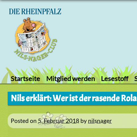
Skip
to
content
Startseite
Mitglied werden
Lesestoff
Nils erklärt: Wer ist der rasende Rol
Posted on
5. Februar 2018
by
nilsnager