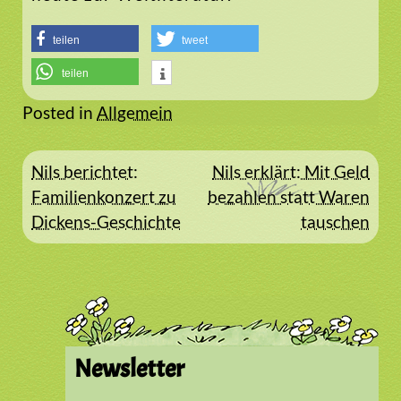
teilen
tweet
teilen
Posted in
Allgemein
Beitragsnavigation
Nils berichtet:
Nils erklärt: Mit Geld
Familienkonzert zu
bezahlen statt Waren
Dickens-Geschichte
tauschen
Newsletter