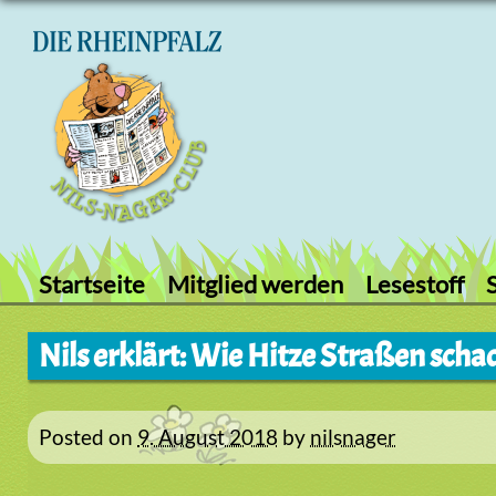
Skip
to
content
Startseite
Mitglied werden
Lesestoff
Nils erklärt: Wie Hitze Straßen scha
Posted on
9. August 2018
by
nilsnager