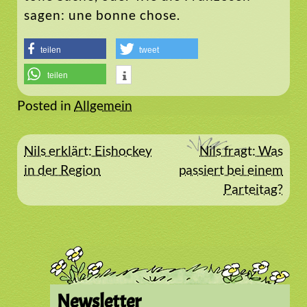
sagen: une bonne chose.
teilen
tweet
teilen
Posted in
Allgemein
Beitragsnavigation
Nils erklärt: Eishockey
Nils fragt: Was
in der Region
passiert bei einem
Parteitag?
Newsletter