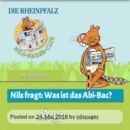
Skip
to
content
Navigation
Nils fragt: Was ist das Abi-Bac?
Posted on
24. Mai 2018
by
nilsnager