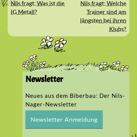
Beitragsnavigation
Nils fragt: Was ist die
Nils fragt: Welche
IG Metall?
Trainer sind am
längsten bei ihren
Klubs?
Newsletter
Neues aus dem Biberbau: Der Nils-
Nager-Newsletter
Newsletter Anmeldung