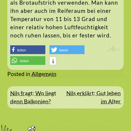
als Brotaufstrich verwenden. Man kann
ihn aber auch im Reiferaum bei einer
Temperatur von 11 bis 13 Grad und
einer relativ hohen Luftfeuchtigkeit
noch ruhen lassen, bis er fester wird.
teilen
tweet
teilen
Posted in
Allgemein
Beitragsnavigation
Nils fragt: Wo liegt
Nils erklärt: Gut leben
denn Balkonien?
im Alter