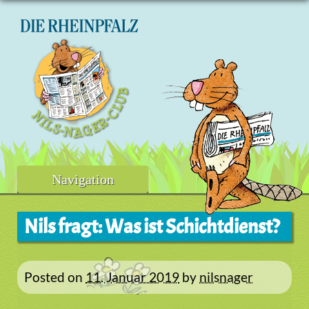
Skip
to
content
Navigation
Nils fragt: Was ist Schichtdienst?
Posted on
11. Januar 2019
by
nilsnager