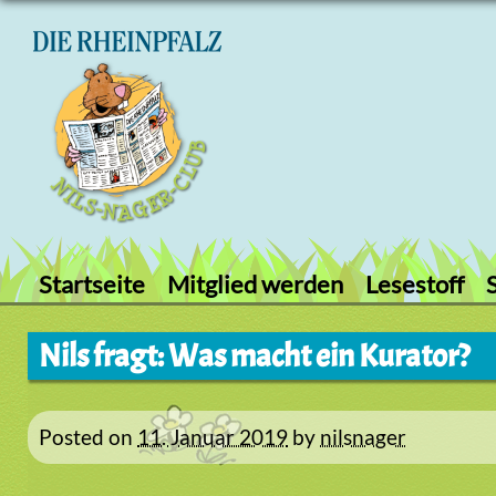
Skip
to
content
Startseite
Mitglied werden
Lesestoff
Nils fragt: Was macht ein Kurator?
Posted on
11. Januar 2019
by
nilsnager