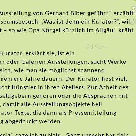
usstellung von Gerhard Biber geführt“, erzählt
eumsbesuch. „Was ist denn ein Kurator?“, will
ht – so wie Opa Nörgel kürzlich im Allgäu“, kräht
urator, erklärt sie, ist ein
en oder Galerien Ausstellungen, sucht Werke
 sich, wie man sie möglichst spannend
mehrere Jahre dauern. Der Kurator liest viel,
cht Künstler in ihren Ateliers. Zur Arbeit des
Geldgebern gehören oder die Absprachen mit
damit alle Ausstellungsobjekte heil
tor Texte, die dann als Pressemitteilung
og abgedruckt werden.
sig“, sage ich zu Nals. „Ganz unrecht hat dein