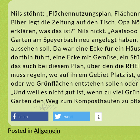
Nils stöhnt: „Flächennutzungsplan, Flächen
Biber legt die Zeitung auf den Tisch. Opa Nör
erklären, was das ist?“ Nils nickt. „Aaalsoo
Garten am Speyerbach neu angelegt haben, d
aussehen soll. Da war eine Ecke für ein Hä
dorthin führt, eine Ecke mit Gemüse, ein Stü
das auch bei diesem Plan, über den die RHEI
muss regeln, wo auf ihrem Gebiet Platz is
oder wo Grünflächen entstehen sollen oder e
„Und weil es nicht gut ist, wenn zu viel Gr
Garten den Weg zum Komposthaufen zu pfla
teilen
tweet
Posted in
Allgemein