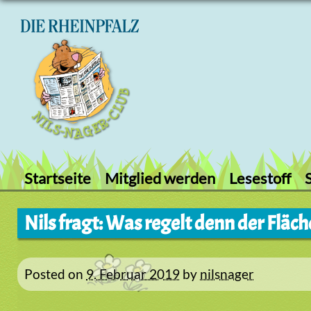
Skip
to
content
Startseite
Mitglied werden
Lesestoff
Nils fragt: Was regelt denn der Flä
Posted on
9. Februar 2019
by
nilsnager