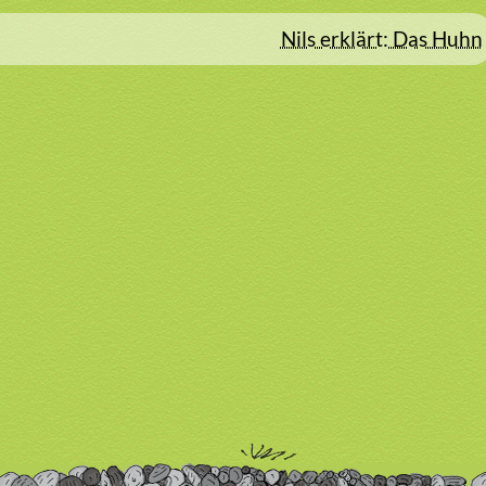
Nils erklärt: Das Huhn