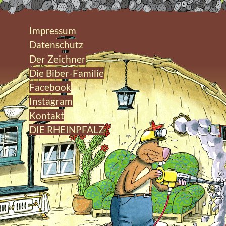
Impressum
Datenschutz
Der Zeichner
Die Biber-Familie
Facebook
Instagram
Kontakt
DIE RHEINPFALZ