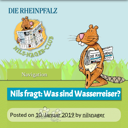
Skip
to
content
Navigation
Nils fragt: Was sind Wasserreiser?
Posted on
10. Januar 2019
by
nilsnager