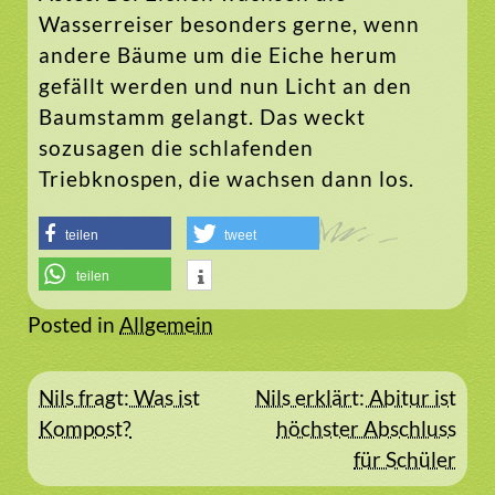
Wasserreiser besonders gerne, wenn
andere Bäume um die Eiche herum
gefällt werden und nun Licht an den
Baumstamm gelangt. Das weckt
sozusagen die schlafenden
Triebknospen, die wachsen dann los.
teilen
tweet
teilen
Posted in
Allgemein
Beitragsnavigation
Nils fragt: Was ist
Nils erklärt: Abitur ist
Kompost?
höchster Abschluss
für Schüler