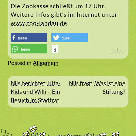
Die Zookasse schließt um 17 Uhr.
Weitere Infos gibt’s im Internet unter
www.zoo-landau.de
.
teilen
tweet
teilen
Posted in
Allgemein
Beitragsnavigation
Nils berichtet: Kita-
Nils fragt: Was ist eine
Kids und Willi – Ein
Stiftung?
Besuch im Stadtrat