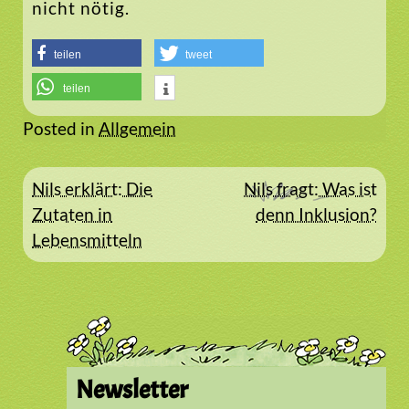
nicht nötig.
teilen
tweet
teilen
Posted in
Allgemein
Beitragsnavigation
Nils erklärt: Die
Nils fragt: Was ist
Zutaten in
denn Inklusion?
Lebensmitteln
Newsletter