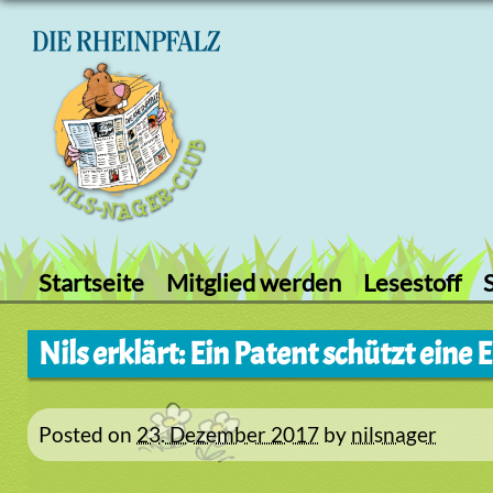
Skip
to
content
Startseite
Mitglied werden
Lesestoff
Nils erklärt: Ein Patent schützt eine
Posted on
23. Dezember 2017
by
nilsnager