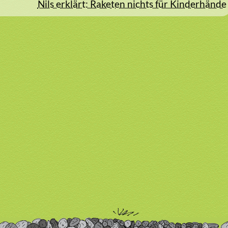
Nils erklärt: Raketen nichts für Kinderhände