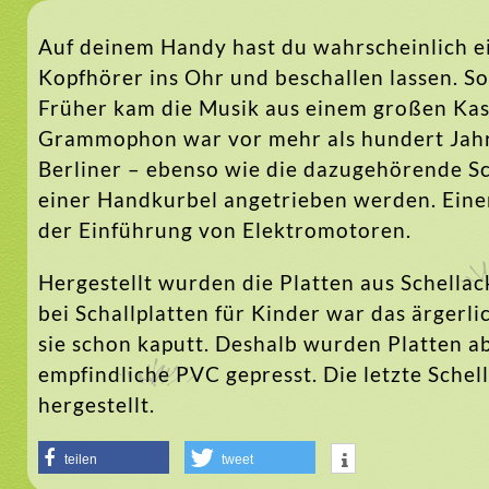
Auf deinem Handy hast du wahrscheinlich e
Kopfhörer ins Ohr und beschallen lassen. So
Früher kam die Musik aus einem großen Kast
Grammophon war vor mehr als hundert Jahre
Berliner – ebenso wie die dazugehörende Sc
einer Handkurbel angetrieben werden. Einen
der Einführung von Elektromotoren.
Hergestellt wurden die Platten aus Schellac
bei Schallplatten für Kinder war das ärgerli
sie schon kaputt. Deshalb wurden Platten a
empfindliche PVC gepresst. Die letzte Schel
hergestellt.
teilen
tweet