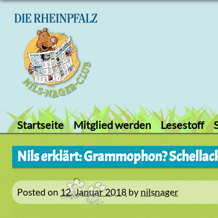
Skip
to
content
Startseite
Mitglied werden
Lesestoff
Nils erklärt: Grammophon? Schellac
Posted on
12. Januar 2018
by
nilsnager