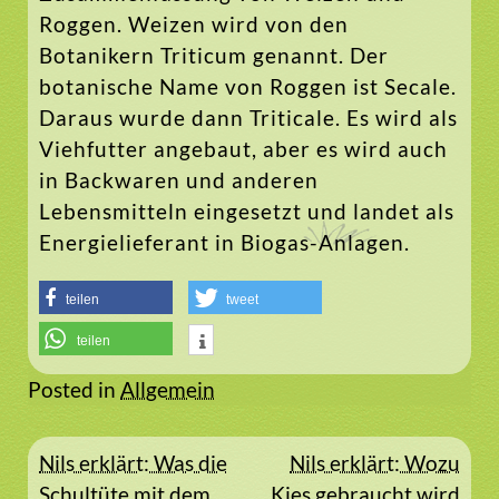
Roggen. Weizen wird von den
Botanikern Triticum genannt. Der
botanische Name von Roggen ist Secale.
Daraus wurde dann Triticale. Es wird als
Viehfutter angebaut, aber es wird auch
in Backwaren und anderen
Lebensmitteln eingesetzt und landet als
Energielieferant in Biogas-Anlagen.
teilen
tweet
teilen
Posted in
Allgemein
Beitragsnavigation
Nils erklärt: Was die
Nils erklärt: Wozu
Schultüte mit dem
Kies gebraucht wird