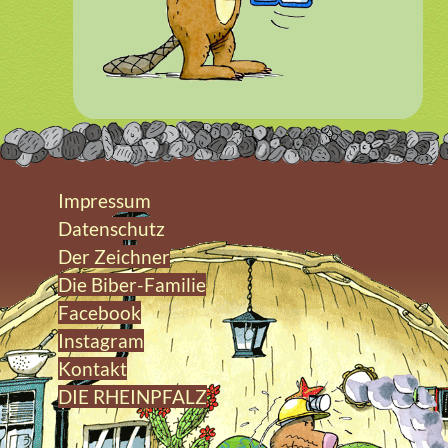
Impressum
Datenschutz
Der Zeichner
Die Biber-Familie
Facebook
Instagram
Kontakt
DIE RHEINPFALZ