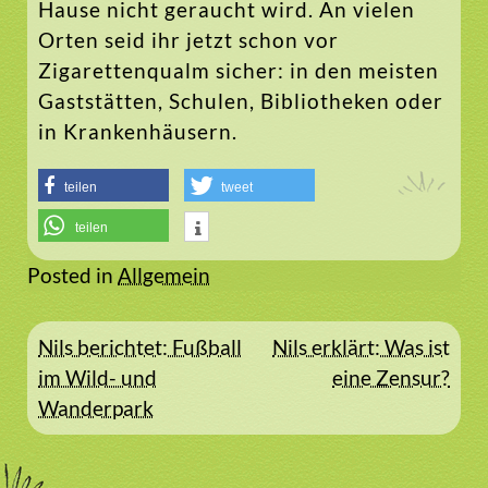
Hause nicht geraucht wird. An vielen
Orten seid ihr jetzt schon vor
Zigarettenqualm sicher: in den meisten
Gaststätten, Schulen, Bibliotheken oder
in Krankenhäusern.
teilen
tweet
teilen
Posted in
Allgemein
Beitragsnavigation
Nils berichtet: Fußball
Nils erklärt: Was ist
im Wild- und
eine Zensur?
Wanderpark