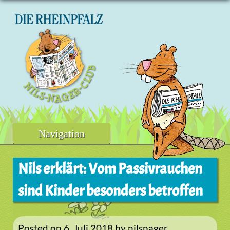
Skip
to
content
Navigation
Nils erklärt: Vom Passivrauchen
sind Kinder besonders betroffen
Posted on
6. Juli 2018
by
nilsnager