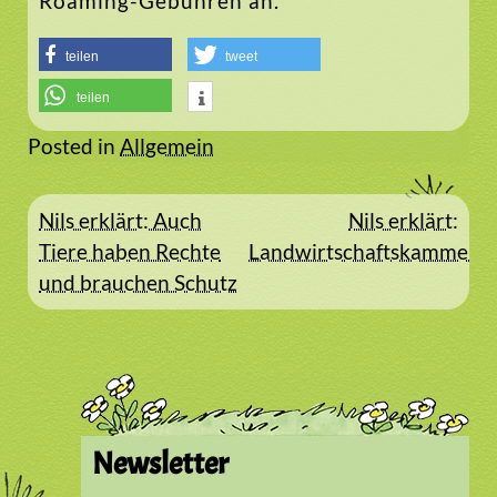
Roaming-Gebühren an.
teilen
tweet
teilen
Posted in
Allgemein
Beitragsnavigation
Nils erklärt: Auch
Nils erklärt:
Tiere haben Rechte
Landwirtschaftskammer
und brauchen Schutz
Newsletter