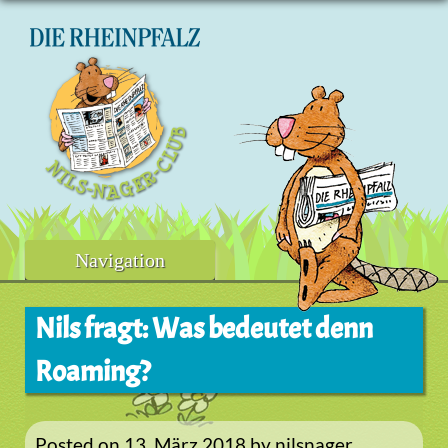
Skip
to
content
Navigation
Nils fragt: Was bedeutet denn
Roaming?
Posted on
13. März 2018
by
nilsnager