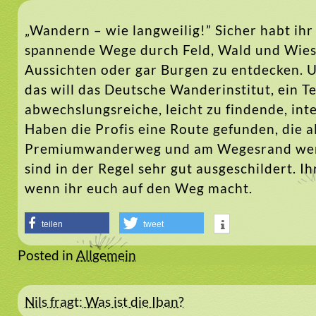
„Wandern – wie langweilig!” Sicher habt ihr
spannende Wege durch Feld, Wald und Wiese.
Aussichten oder gar Burgen zu entdecken. 
das will das Deutsche Wanderinstitut, ein 
abwechslungsreiche, leicht zu findende, in
Haben die Profis eine Route gefunden, die all
Premiumwanderweg und am Wegesrand werde
sind in der Regel sehr gut ausgeschildert. 
wenn ihr euch auf den Weg macht.
teilen
tweet
Posted in
Allgemein
Beitragsnavigation
Nils fragt: Was ist die Iban?