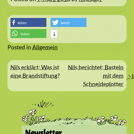
teilen
tweet
teilen
Posted in
Allgemein
Beitragsnavigation
Nils erklärt: Was ist
Nils berichtet: Basteln
eine Brandstiftung?
mit dem
Schneideplotter
Newsletter