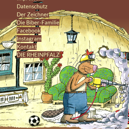
Datenschutz
Der Zeichner
Die Biber-Familie
Facebook
Instagram
Kontakt
DIE RHEINPFALZ