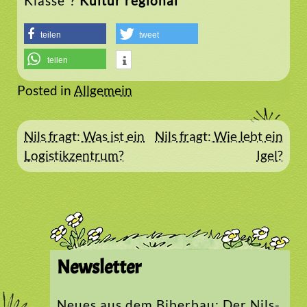
Klasse“?
Kultur regional
teilen
tweet
teilen
Posted in
Allgemein
Beitragsnavigation
Nils fragt: Was ist ein
Nils fragt: Wie lebt ein
Logistikzentrum?
Igel?
Newsletter
Neues aus dem Biberbau: Der Nils-