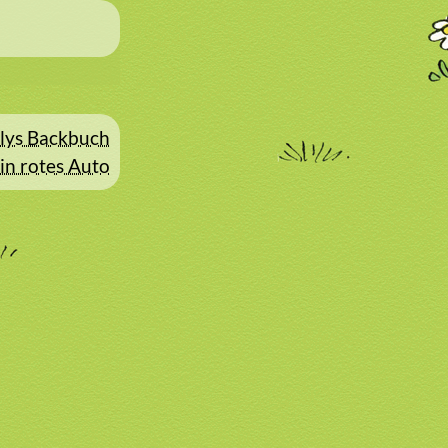
allys Backbuch
in rotes Auto