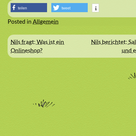
teilen
tweet
Posted in
Allgemein
Beitragsnavigation
Nils fragt: Was ist ein
Nils berichtet: S
Onlineshop?
und e