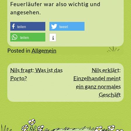
Feuerläufer war also wichtig und
angesehen.
teilen
tweet
teilen
Posted in
Allgemein
Beitragsnavigation
Nils fragt: Was ist das
Nils erklärt:
Porto?
Einzelhandel meint
ein ganz normales
Geschäft