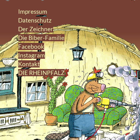
Impressum
Datenschutz
Der Zeichner
Die Biber-Familie
Facebook
Instagram
Kontakt
DIE RHEINPFALZ