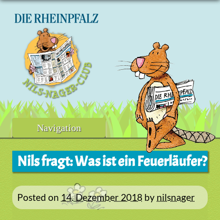
Skip
to
content
Navigation
Nils fragt: Was ist ein Feuerläufer?
Posted on
14. Dezember 2018
by
nilsnager