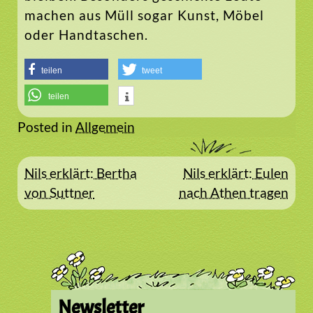
machen aus Müll sogar Kunst, Möbel
oder Handtaschen.
teilen
tweet
teilen
Posted in
Allgemein
Beitragsnavigation
Nils erklärt: Bertha
Nils erklärt: Eulen
von Suttner
nach Athen tragen
Newsletter