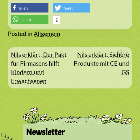
teilen
tweet
teilen
Posted in
Allgemein
Beitragsnavigation
Nils erklärt: Der Pakt
Nils erklärt: Sichere
für Pirmasens hilft
Produkte mit CE und
Kindern und
GS
Erwachsenen
Newsletter