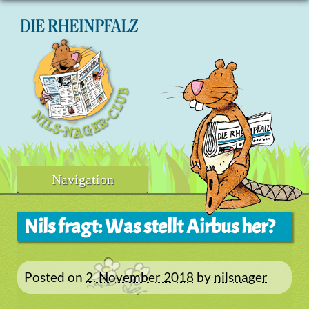
Skip
to
content
Navigation
Nils fragt: Was stellt Airbus her?
Posted on
2. November 2018
by
nilsnager