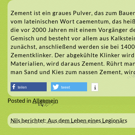
Zement ist ein graues Pulver, das zum Bau
vom lateinischen Wort caementum, das heißt
die vor 2000 Jahren mit einem Vorgänger de
Gemisch und besteht vor allem aus Kalkstei
zunächst, anschließend werden sie bei 1400
Zementklinker. Der abgekühlte Klinker wir
Materialien, wird daraus Zement. Rührt man
man Sand und Kies zum nassen Zement, wird
teilen
tweet
Posted in
Allgemein
Beitragsnavigation
Nils berichtet: Aus dem Leben eines Legionärs