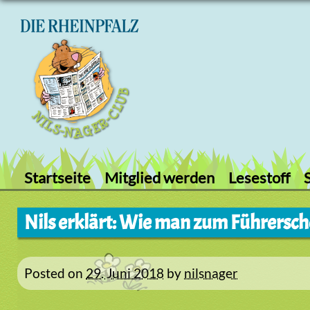
Skip
to
content
Startseite
Mitglied werden
Lesestoff
Nils erklärt: Wie man zum Führersc
Posted on
29. Juni 2018
by
nilsnager